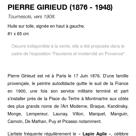
PIERRE GIRIEUD (1876 - 1948)
Tournesols, vers 1908.
Huile sur toile, signée en haut à gauche.
81 x 65 cm
Oeuvre indisponible à la vente, elle a été proposée dans le
cadre de l'exposition "Fauvisme et modernité en Provence"
Pierre Girieud est né à Paris le 17 Juin 1876. D’une famille
provençale, le peintre autodidacte quitte le sud de la France
en 1900, une fois son service militaire terminé et part
s’installer près de la Place du Tertre à Montmartre aux côtés
des plus grands noms de l’Art Moderne, Braque, Kandinsky,
Monge, Lempereur, Launay, Villon, Marquet, Manguin,
Camoin, De Mathan, Puy et Picasso notamment.
L’artiste fréquente régulièrement le «
», célèbre
Lapin Agile