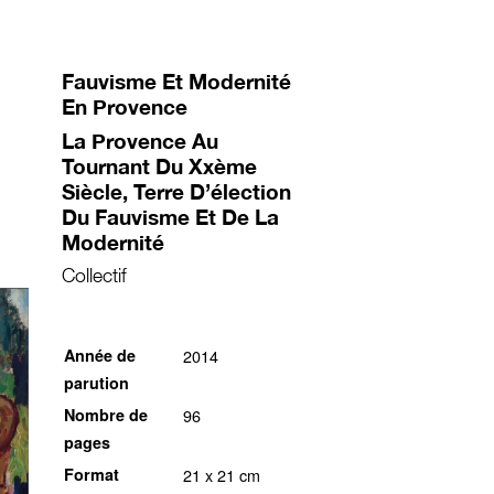
Fauvisme Et Modernité
En Provence
La Provence Au
Tournant Du Xxème
Siècle, Terre D’élection
Du Fauvisme Et De La
Modernité
Collectif
Année de
2014
parution
Nombre de
96
pages
Format
21 x 21 cm