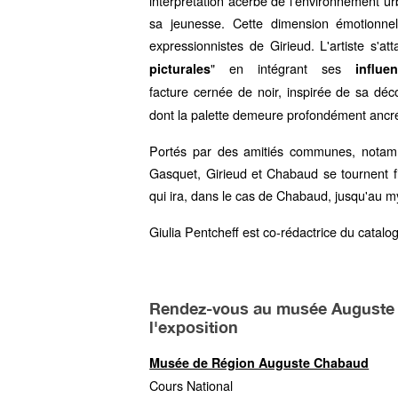
interprétation acerbe de l'environnement u
sa jeunesse. Cette dimension émotionnel
expressionnistes de Girieud. L'artiste s'at
" en intégrant ses
picturales
influe
facture cernée de noir, inspirée de sa d
dont la palette demeure profondément ancré
Portés par des amitiés communes, notam
Gasquet, Girieud et Chabaud se tournent f
qui ira, dans le cas de Chabaud, jusqu'au my
Giulia Pentcheff est co-rédactrice du catalo
Rendez-vous au musée Auguste 
l'exposition
Musée de Région Auguste Chabaud
Cours National