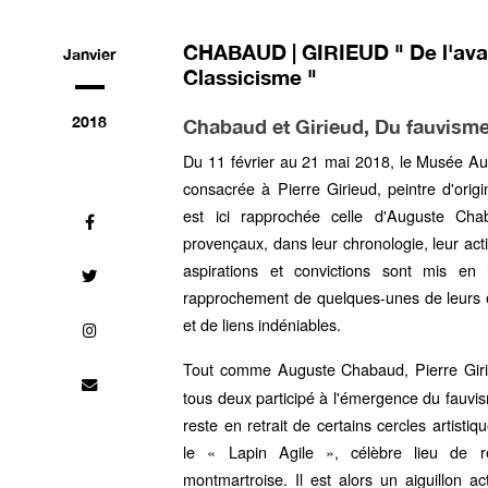
CHABAUD | GIRIEUD " De l'ava
Janvier
Classicisme "
2018
Chabaud et Girieud, Du fauvisme
Du 11 février au 21 mai 2018, le Musée A
consacrée à Pierre Girieud, peintre d'origi
est ici rapprochée celle d'Auguste Cha
provençaux, dans leur chronologie, leur activ
aspirations et convictions sont mis en 
rapprochement de quelques-unes de leurs œ
et de liens indéniables.
Tout comme Auguste Chabaud, Pierre Gir
tous deux participé à l'émergence du fauvi
reste en retrait de certains cercles artistiq
le « Lapin Agile », célèbre lieu de 
montmartroise. Il est alors un aiguillon act