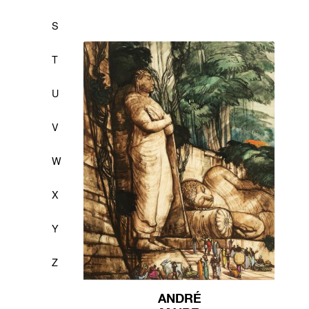
S
T
U
V
W
X
Y
Z
ANDRÉ