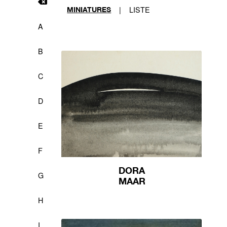
|
LISTE
MINIATURES
A
B
C
D
E
F
DORA
G
MAAR
H
I