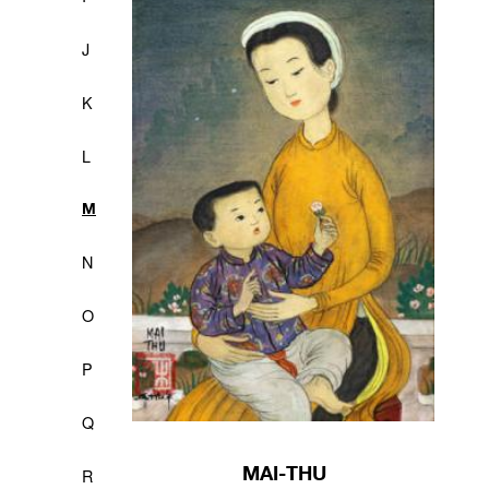
J
K
L
M
N
O
P
Q
MAI-THU
R