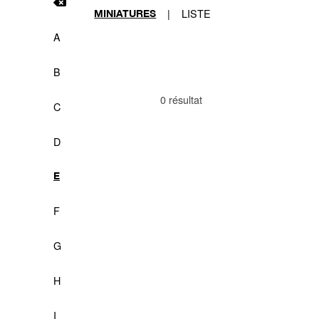
|
LISTE
MINIATURES
A
B
0 résultat
C
D
E
F
G
H
I