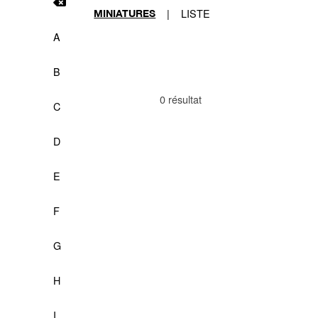
|
LISTE
MINIATURES
A
B
0 résultat
C
D
E
F
G
H
I