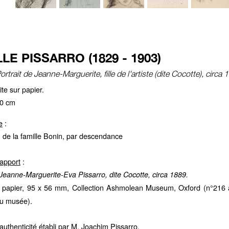
LE PISSARRO (1829 - 1903)
rtrait de Jeanne-Marguerite, fille de l'artiste (dite Cocotte), circa
te sur papier.
20 cm
e
:
 de la famille Bonin, par descendance
apport
:
 Jeanne-Marguerite-Eva Pissarro, dite Cocotte, circa 1889.
 papier,
95 x 56 mm, Collection Ashmolean Museum, Oxford (n°216 a
 du musée).
d'authenticité établi par M. Joachim Pissarro.