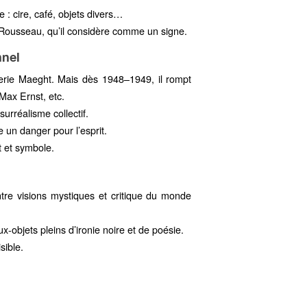
ne : cire, café, objets divers…
er Rousseau, qu’il considère comme un signe.
nnel
alerie Maeght. Mais dès 1948–1949, il rompt
 Max Ernst, etc.
urréalisme collectif.
e un danger pour l’esprit.
t et symbole.
ntre visions mystiques et critique du monde
ux-objets pleins d’ironie noire et de poésie.
sible.