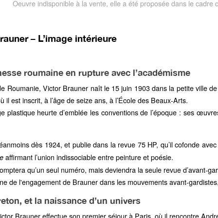
Oeuvre indisponible à la vente, elle a été proposée dans le cadre
rauner – L’image intérieure
nesse roumaine en rupture avec l’académisme
de Roumanie, Victor Brauner naît le 15 juin 1903 dans la petite ville de
ù il est inscrit, à l’âge de seize ans, à l’École des Beaux-Arts.
e plastique heurte d’emblée les conventions de l’époque : ses œuvre
.
éanmoins dès 1924, et publie dans la revue 75 HP, qu’il cofonde avec 
affirmant l’union indissociable entre peinture et poésie.
ie
omptera qu’un seul numéro, mais deviendra la seule revue d’avant-ga
gne de l'engagement de Brauner dans les mouvements avant-gardiste
reton, et la naissance d’un univers
ctor Brauner effectue son premier séjour à Paris, où il rencontre André