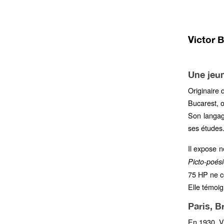
Victor B
Une jeu
Originaire 
Bucarest, o
Son langag
ses études
Il expose n
Picto-poés
75 HP ne c
Elle témoi
Paris, B
En 1930, Vi