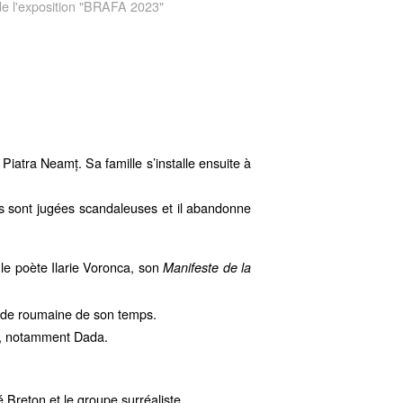
 de l'exposition "BRAFA 2023"
 Piatra Neamț. Sa famille s’installe ensuite à
s sont jugées scandaleuses et il abandonne
le poète Ilarie Voronca, son
Manifeste de la
rde roumaine de son temps.
s, notamment Dada.
 Breton et le groupe surréaliste.