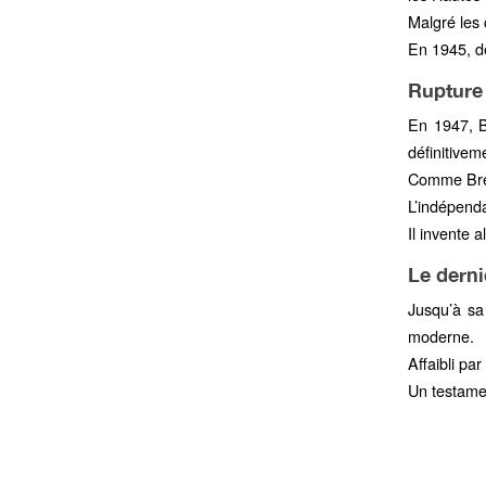
Malgré les c
En 1945, de
Rupture 
En 1947, B
définitivem
Comme Breto
L’indépenda
Il invente 
Le derni
Jusqu’à sa
moderne.
Affaibli pa
Un testament