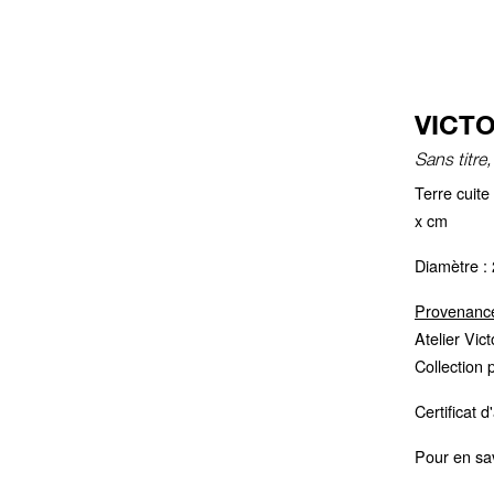
VICTO
Sans titre
Terre cuit
x cm
Diamètre :
Provenanc
Atelier Vic
Collection 
Certificat 
Pour en sav