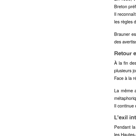
Breton préf
Il reconnaî
les règles 
Brauner es
des avertis
Retour e
À la fin de
plusieurs 
Face à la r
La même an
métaphoriqu
Il continue
L’exil in
Pendant la
les Hautes