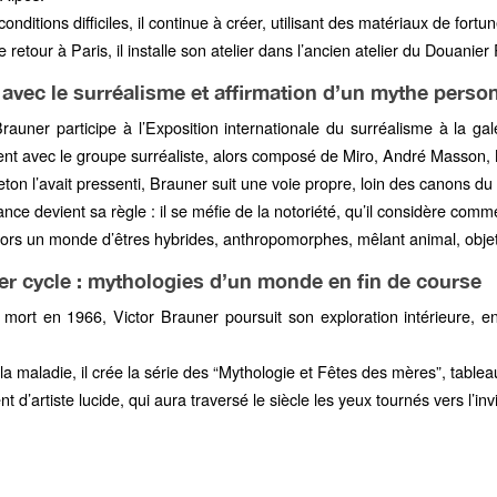
onditions difficiles, il continue à créer, utilisant des matériaux de fortu
 retour à Paris, il installe son atelier dans l’ancien atelier du Douani
avec le surréalisme et affirmation d’un mythe perso
rauner participe à l’Exposition internationale du surréalisme à la g
ent avec le groupe surréaliste, alors composé de Miro,
André Masson
,
n l’avait pressenti, Brauner suit une voie propre, loin des canons du s
nce devient sa règle : il se méfie de la notoriété, qu’il considère comm
alors un monde d’êtres hybrides, anthropomorphes, mêlant animal, obje
er cycle : mythologies d’un monde en fin de course
 mort en 1966, Victor Brauner poursuit son exploration intérieure, e
r la maladie, il crée la série des “Mythologie et Fêtes des mères”, tablea
 d’artiste lucide, qui aura traversé le siècle les yeux tournés vers l’invi