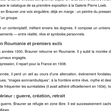
ace le catalogue de sa première exposition à la Galerie Pierre Loeb.
t en Brauner une voix singulière, déjà en marge : un peintre du pressent
d’un groupe.
t un contemplatif, méfiant envers les dogmes. Il compose un univers 
sements — entre réalité, rêve et symboles personnels.
n Roumanie et premiers exils
s années 1930, Brauner retourne en Roumanie. Il y subit la montée du 
journaux engagés.
épression, il repart pour la France en 1938.
née, il perd un œil au cours d’une altercation, événement fondateu
es, “images somnambuliques”, à la frontière entre rêve, mythe et dest
 de fréquenter les surréalistes (il avait adhéré officiellement en 1934), 
térieur : guerre, création, retrait
 guerre, Brauner se réfugie en zone libre. Il est successivement cach
-Alpes.