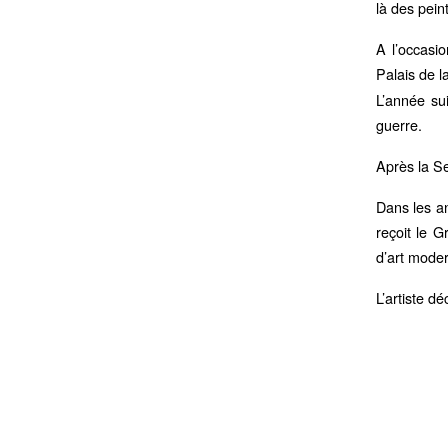
là des pein
A l’occasi
Palais de l
L’année su
guerre.
Après la Se
Dans les a
reçoit le 
d’art mode
L’artiste d