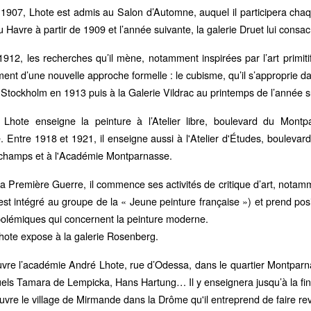
 1907, Lhote est admis au Salon d’Automne, auquel il participera chaq
Havre à partir de 1909 et l’année suivante, la galerie Druet lui consac
912, les recherches qu’il mène, notamment inspirées par l’art primiti
nt d’une nouvelle approche formelle : le cubisme, qu’il s’approprie 
 Stockholm en 1913 puis à la Galerie Vildrac au printemps de l’année 
Lhote enseigne la peinture à l’Atelier libre, boulevard du Mont
. Entre 1918 et 1921, il enseigne aussi à l'Atelier d'Études, bouleva
hamps et à l'Académie Montparnasse.
 la Première Guerre, il commence ses activités de critique d’art, not
 est intégré au groupe de la « Jeune peinture française ») et prend posi
polémiques qui concernent la peinture moderne.
hote expose à la galerie Rosenberg.
vre l’académie André Lhote, rue d’Odessa, dans le quartier Montparna
els Tamara de Lempicka, Hans Hartung… Il y enseignera jusqu’à la fin 
vre le village de Mirmande dans la Drôme qu'il entreprend de faire reviv