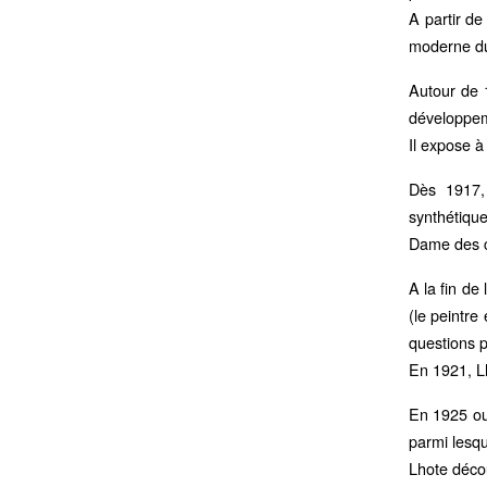
A partir de
moderne du 
Autour de 1
développeme
Il expose à
Dès 1917, 
synthétique
Dame des c
A la fin de
(le peintre
questions 
En 1921, L
En 1925 ou
parmi lesqu
Lhote décou