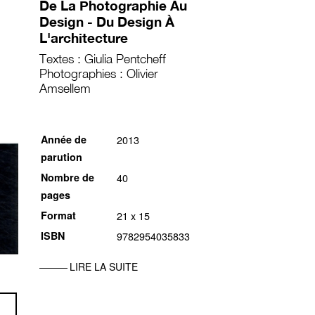
De La Photographie Au
Design - Du Design À
L'architecture
Textes : Giulia Pentcheff
Photographies : Olivier
Amsellem
Année de
2013
parution
Nombre de
40
pages
Format
21 x 15
ISBN
9782954035833
LIRE LA SUITE