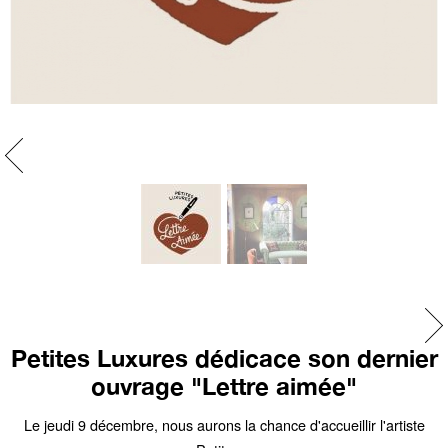
Petites Luxures @ La Signoria Calvi
La galerie est heureuse de perpétuer son partenariat estival avec
l'hôtel...