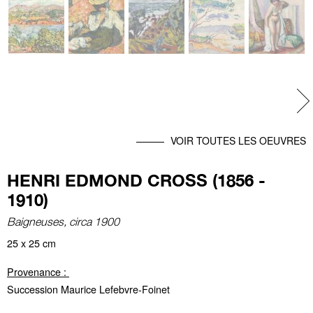
Ne
VOIR TOUTES LES OEUVRES
HENRI EDMOND CROSS (1856 -
1910)
Baigneuses, circa 1900
25 x 25 cm
Provenance :
Succession Maurice Lefebvre-Foinet