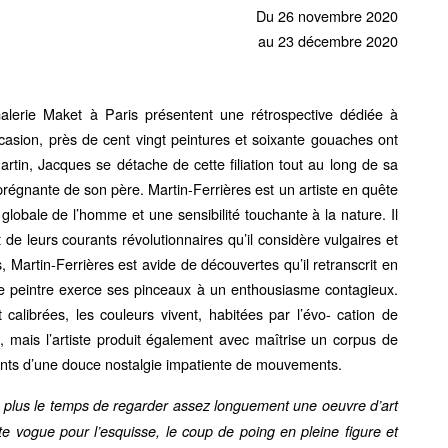
Du 26 novembre 2020
au 23 décembre 2020
Galerie Maket à Paris présentent une rétrospective dédiée à
casion, près de cent vingt peintures et soixante gouaches ont
rtin, Jacques se détache de cette filiation tout au long de sa
 prégnante de son père. Martin-Ferrières est un artiste en quête
lobale de l’homme et une sensibilité touchante à la nature. Il
 de leurs courants révolutionnaires qu’il considère vulgaires et
, Martin-Ferrières est avide de découvertes qu’il retranscrit en
 le peintre exerce ses pinceaux à un enthousiasme contagieux.
calibrées, les couleurs vivent, habitées par l’évo- cation de
 mais l’artiste produit également avec maîtrise un corpus de
nts d’une douce nostalgie impatiente de mouvements.
’a plus le temps de regarder assez longuement une oeuvre d’art
te vogue pour l’esquisse, le coup de poing en pleine figure et