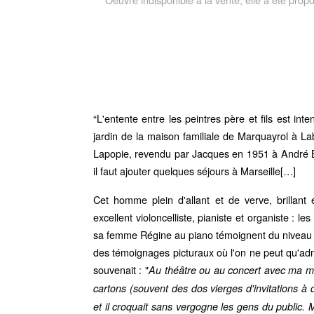
“L'entente entre les peintres père et fils est int
jardin de la maison familiale de Marquayrol à La
Lapopie, revendu par Jacques en 1951 à André Br
il faut ajouter quelques séjours à Marseille[…]
Cet homme plein d'allant et de verve, brillant e
excellent violoncelliste, pianiste et organiste : les
sa femme Régine au piano témoignent du niveau d
des témoignages picturaux où l'on ne peut qu'ad
souvenait : "
Au théâtre ou au concert avec ma me
cartons (souvent des dos vierges d'invitations à
et il croquait sans vergogne les gens du public. M