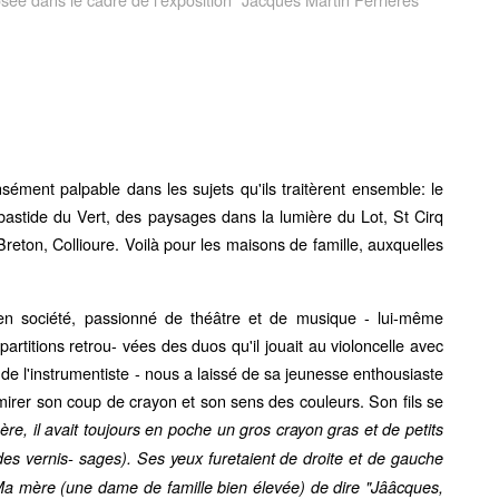
ensément palpable dans les sujets qu'ils traitèrent ensemble: le
bastide du Vert, des paysages dans la lumière du Lot, St Cirq
eton, Collioure. Voilà pour les maisons de famille, auxquelles
n société, passionné de théâtre et de musique - lui-même
 partitions retrou- vées des duos qu'il jouait au violoncelle avec
e l'instrumentiste - nous a laissé de sa jeunesse enthousiaste
mirer son coup de crayon et son sens des couleurs. Son fils se
̀re, il avait toujours en poche un gros crayon gras et de petits
 des vernis- sages). Ses yeux furetaient de droite et de gauche
a mère (une dame de famille bien élevée) de dire "Jââcques,