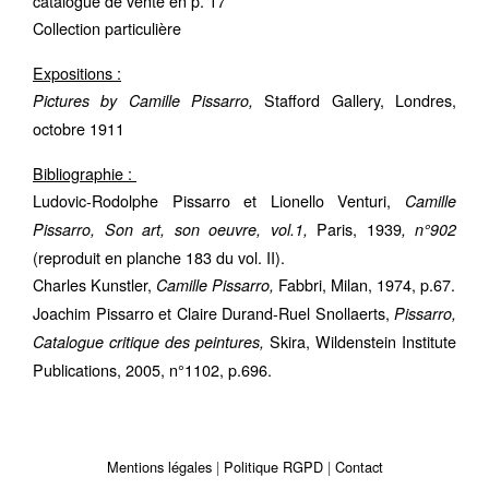
catalogue de vente en p. 17
Collection particulière
Expositions :
Stafford Gallery, Londres,
Pictures by Camille Pissarro,
octobre 1911
Bibliographie :
Ludovic-Rodolphe Pissarro et Lionello Venturi,
Camille
Paris, 1939
Pissarro, Son art, son oeuvre, vol.1,
, n°902
(reproduit en planche 183 du vol. II).
Charles Kunstler,
Fabbri, Milan, 1974, p.67.
Camille Pissarro,
Joachim Pissarro et Claire Durand-Ruel Snollaerts,
Pissarro,
Skira, Wildenstein Institute
Catalogue critique des peintures,
Publications, 2005, n°1102, p.696.
Mentions légales
Politique RGPD
Contact