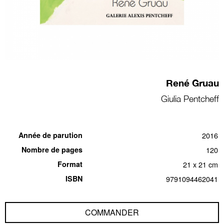
René Gruau
Giulia Pentcheff
Année de parution
2016
Nombre de pages
120
Format
21 x 21 cm
ISBN
9791094462041
COMMANDER