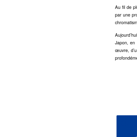
Au fil de 
par une pro
chromatisme
Aujourd’hu
Japon, en 
œuvre, d’u
profondémen