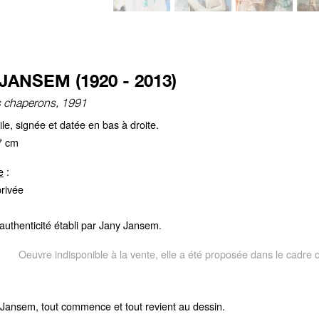
JANSEM (1920 - 2013)
 chaperons, 1991
oile, signée et datée en bas à droite.
7 cm
e
:
privée
d'authenticité établi par Jany Jansem.
Oeuvre indisponible à la vente, elle a été proposée dans le cadre
Jansem, tout commence et tout revient au dessin.