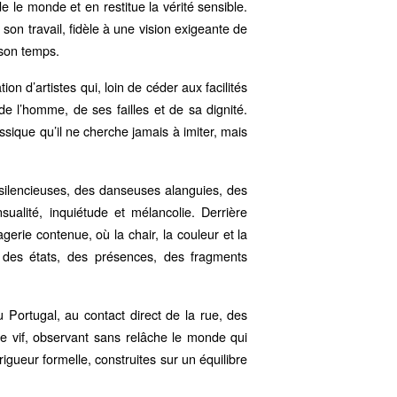
e le monde et en restitue la vérité sensible.
on travail, fidèle à une vision exigeante de
 son temps.
n d’artistes qui, loin de céder aux facilités
de l’homme, de ses failles et de sa dignité.
ssique qu’il ne cherche jamais à imiter, mais
silencieuses, des danseuses alanguies, des
alité, inquiétude et mélancolie. Derrière
erie contenue, où la chair, la couleur et la
t des états, des présences, des fragments
u Portugal, au contact direct de la rue, des
 le vif, observant sans relâche le monde qui
igueur formelle, construites sur un équilibre