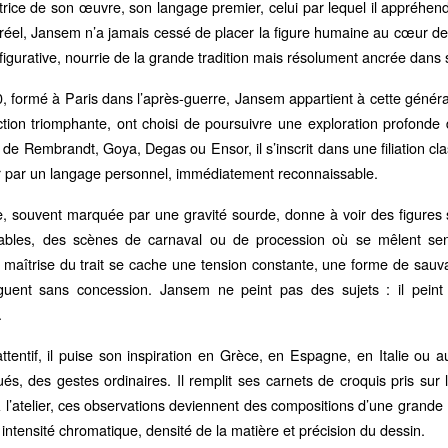
atrice de son œuvre, son langage premier, celui par lequel il appréhend
réel, Jansem n’a jamais cessé de placer la figure humaine au cœur de s
 figurative, nourrie de la grande tradition mais résolument ancrée dans
 formé à Paris dans l’après-guerre, Jansem appartient à cette génératio
ction triomphante, ont choisi de poursuivre une exploration profonde 
de Rembrandt, Goya, Degas ou Ensor, il s’inscrit dans une filiation cla
r par un langage personnel, immédiatement reconnaissable.
e, souvent marquée par une gravité sourde, donne à voir des figures 
ables, des scènes de carnaval ou de procession où se mêlent sensu
 maîtrise du trait se cache une tension constante, une forme de sauvag
oguent sans concession. Jansem ne peint pas des sujets : il pein
.
tentif, il puise son inspiration en Grèce, en Espagne, en Italie ou a
ués, des gestes ordinaires. Il remplit ses carnets de croquis pris sur
À l’atelier, ces observations deviennent des compositions d’une grande r
e intensité chromatique, densité de la matière et précision du dessin.