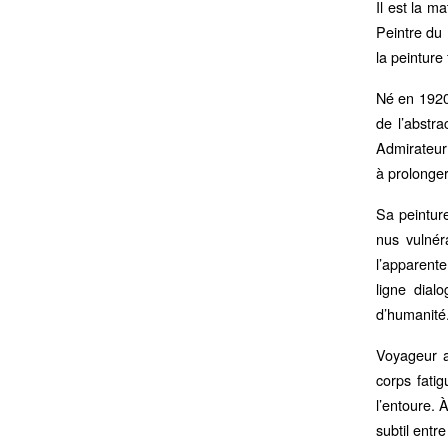
Il est la m
Peintre du 
la peinture
Né en 1920,
de l’abstra
Admirateur 
à prolonge
Sa peintur
nus vulnér
l’apparente
ligne dial
d’humanité
Voyageur at
corps fatig
l’entoure. 
subtil entr