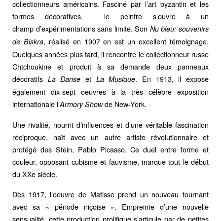
collectionneurs américains. Fasciné par l’art byzantin et les
formes décoratives, le peintre s’ouvre à un
champ d’expérimentations sans limite. Son
Nu bleu: souvenirs
, réalisé en 1907 en est un excellent témoignage.
de Biskra
Quelques années plus tard, il rencontre le collectionneur russe
Chtchoukine et produit à sa demande deux panneaux
décoratifs
et
. En 1913, il expose
La Danse
La Musique
également dix-sept oeuvres à la très célèbre exposition
internationale l’
de New-York.
Armory Show
Une rivalité, nourrit d’influences et d’une véritable fascination
réciproque, naît avec un autre artiste révolutionnaire et
protégé des Stein, Pablo Picasso. Ce duel entre forme et
couleur, opposant cubisme et fauvisme, marque tout le début
du XXe siècle.
Dès 1917, l’oeuvre de Matisse prend un nouveau tournant
avec sa « période niçoise ». Empreinte d’une nouvelle
sensualité, cette production prolifique s’articule par de petites