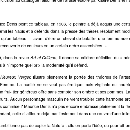
e Denis peint ce tableau, en 1906, le peintre a déjà acquis une certain
́ parmi les Nabis et a défendu dans la presse des thèses résolument mod
 qu’un tableau — avant d’être un cheval de bataille, une femme nue
 recouverte de couleurs en un certain ordre assemblées. »
890, dans la revue
, il donne sa célèbre définition du « 
Art et Critique
à n’importe quel prix la modernité qu’il défend.
illustre pleinement la portée des théories de l’arti
’Heureux Verger,
 Femme. La nudité ne se veut pas érotique mais virginale ou nourri
n frui- tier généreux offre sans compter son ombre et ses pommes. La
fruits. Aucun personnage masculin ne vient troubler cette harmonie arc
ais commise ? Maurice Denis n’a pas encore embrassé pleinement la rhét
endant, celle-ci affleure déjà manifestement dans une œuvre d’une telle 
mbitionne pas de copier la Nature : elle en porte l’idée, ou pourrait-on d