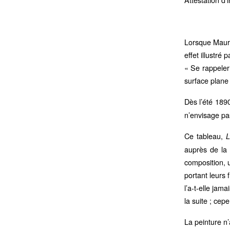
Lorsque Mauric
effet illustre
« Se rappeler
surface plane
Dès l’été 1
n’envisage pas 
Ce tableau,
L
auprès de la
composition, u
portant leurs 
l’a-t-elle jam
la suite ; cep
La peinture n’a