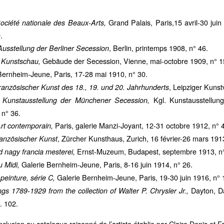
Grand Palais, Paris,15 avril-30 jui
ociété nationale des Beaux-Arts,
.
, Berlin, printemps 1908, n° 46.
Ausstellung der Berliner Secession
Gebäude der Secession, Vienne, mai-octobre 1909, n° 15,
e Kunstschau,
Bernheim-Jeune, Paris, 17-28 mai 1910, n° 30.
, Leipziger Kunst
ranzösischer Kunst des 18., 19. und 20. Jahrhunderts
Kgl. Kunstausstellun
le Kunstausstellung der Münchener Secession,
 n° 36.
Paris, galerie Manzi-Joyant, 12-31 octobre 1912, n° 
Art contemporain,
, Zürcher Kunsthaus, Zurich, 16 février-26 mars 191
anzösischer Kunst
Ernst-Muzeum, Budapest, septembre 1913, n°
d nagy francia mesterei,
Galerie Bernheim-Jeune, Paris, 8-16 juin 1914, n° 26.
 Midi,
Galerie Bernheim-Jeune, Paris, 19-30 juin 1916, n° 
peinture, série C,
Dayton, Da
gs 1789-1929 from the collection of Walter P. Chrysler Jr.,
. 102.
inclusion au catalogue raisonné de l’artiste établie par Claire Denis et 