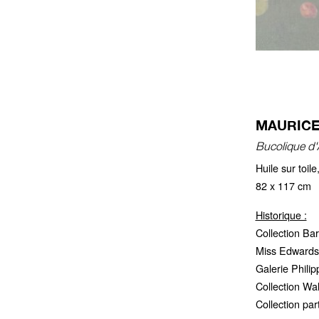
MAURICE 
Bucolique d
Huile sur toil
82 x 117 cm
Historique :
Collection Ba
Miss Edwards,
Galerie Phili
Collection Wal
Collection part