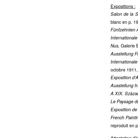
Expositions :
Salon de la S
blanc en p. 19
Fünfzehnten 
International
Galerie 
Nus,
Ausstellung F
Internationa
octobre 1911,
Exposition d'
Ausstellung fr
A XIX. Szàza
Le Paysage du
Exposition de 
French Paintin
reproduit en p
Attestation d’