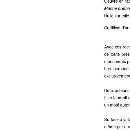
Oeuvre en rap
Marine breton
Huile sur toil
Certificat d’au
Avec ces roc
de toute prés
monuments pu
Les personna
exclusivement
Deux acteurs s
Il ne faudrait
un motif auto
Surface à la f
même par une 