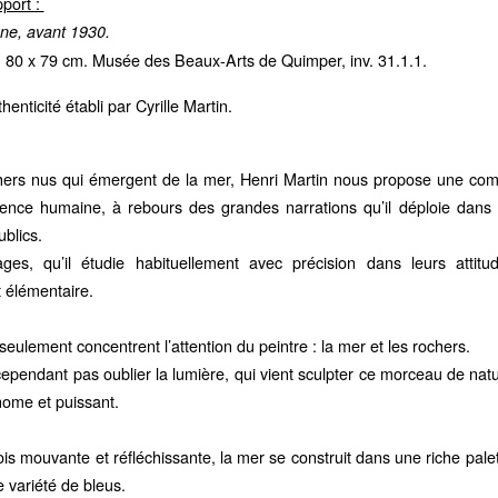
port :
ne, avant 1930.
e, 80 x 79 cm. Musée des Beaux-Arts de Quimper, inv. 31.1.1.
thenticité établi par Cyrille Martin.
hers nus qui émergent de la mer, Henri Martin nous propose une co
ence humaine, à rebours des grandes narrations qu’il déploie dans
blics.
ges, qu’il étudie habituellement avec précision dans leurs attitu
 élémentaire.
eulement concentrent l’attention du peintre : la mer et les rochers.
 cependant pas oublier la lumière, qui vient sculpter ce morceau de natur
nome et puissant.
ois mouvante et réfléchissante, la mer se construit dans une riche pale
variété de bleus.