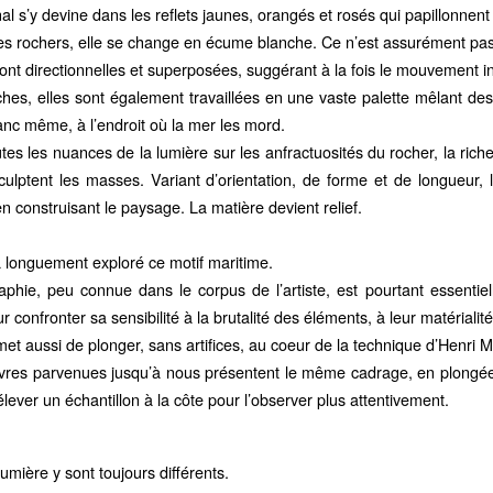
nal s’y devine dans les reflets jaunes, orangés et rosés qui papillonnent 
es rochers, elle se change en écume blanche. Ce n’est assurément pas l
nt directionnelles et superposées, suggérant à la fois le mouvement int
hes, elles sont également travaillées en une vaste palette mêlant des 
ranc même, à l’endroit où la mer les mord.
tes les nuances de la lumière sur les anfractuosités du rocher, la ric
culptent les masses. Variant d’orientation, de forme et de longueur,
 en construisant le paysage. La matière devient relief.
a longuement exploré ce motif maritime.
aphie, peu connue dans le corpus de l’artiste, est pourtant essentiell
r confronter sa sensibilité à la brutalité des éléments, à leur matérialité
et aussi de plonger, sans artifices, au coeur de la technique d’Henri M
vres parvenues jusqu’à nous présentent le même cadrage, en plongée, 
élever un échantillon à la côte pour l’observer plus attentivement.
lumière y sont toujours différents.