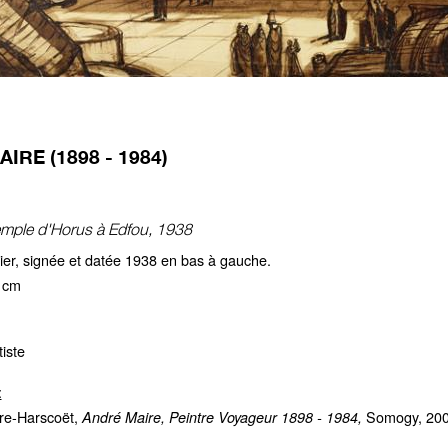
IRE (1898 - 1984)
emple d'Horus à Edfou, 1938
ier, signée et datée 1938 en bas à gauche.
 cm
tiste
:
re-Harscoët,
Somogy, 2002
André Maire, Peintre Voyageur 1898 - 1984,